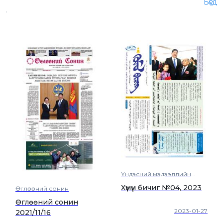
Бүгд
.
Үндэсний мэдээллийн
МОНЦАМЭ агентлаг
Хүмүүн бичиг №04, 2023
Өглөөний сонин
Өглөөний сонин
2023-01-27
2021/11/16