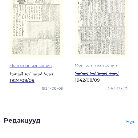
Монголын үнэн сонин
Монголын үнэн сонин
ᠮᠣᠩᠭᠣᠯ ᠤᠨ ᠦᠨᠡᠨ ᠰᠣᠨᠢᠨ
ᠮᠣᠩᠭᠣᠯ ᠤᠨ ᠦᠨᠡᠨ ᠰᠣᠨᠢᠨ
1942/08/09
1924/08/09
1942-08-09
1924-08-09
Редакцууд
Бүгд