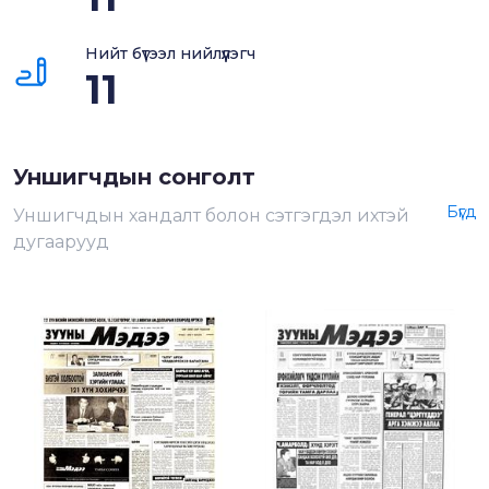
Нийт бүтээл нийлүүлэгч
11
Уншигчдын сонголт
Бүгд
Уншигчдын хандалт болон сэтгэгдэл ихтэй
дугаарууд