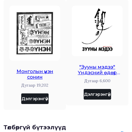
"Зууны мэдээ"
Монголын үнэн
Үндэсний өдөр
сонин
тутмын сонин
Дугаар
6,600
Дугаар
19,202
Дэлгэрэнгүй
Дэлгэрэнгүй
Төлбөргүй бүтээлүүд