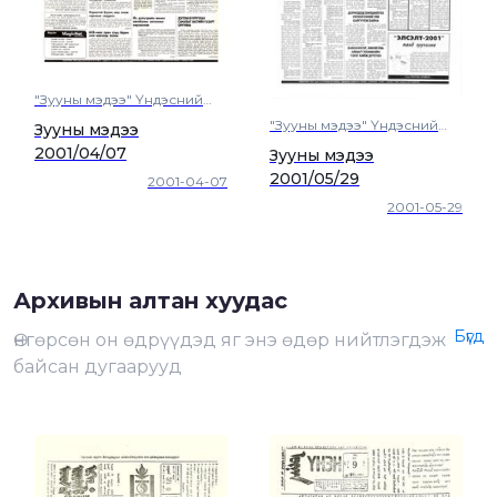
"Зууны мэдээ" Үндэсний
өдөр тутмын сонин
"Зууны мэдээ" Үндэсний
Зууны мэдээ
өдөр тутмын сонин
2001/04/07
Зууны мэдээ
2001/05/29
2001-04-07
2001-05-29
Архивын алтан хуудас
Бүгд
Өнгөрсөн он өдрүүдэд яг энэ өдөр нийтлэгдэж
байсан дугаарууд