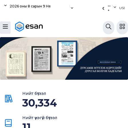
|
--
|
2026 оны 8 сарын 9 Ня
USD
☾
°
Хуулбар шалгуур
Нэгдсэн сангаас шалгаж
хуулбарын түвшин тогтоох.
Судлаачийн булан
Судалгааны тэмдэглэлээ хадгалах,
хуваалцах.
Гишүүнчлэл
Нийт бүтээл
Унших багц худалдан авах.
30,334
Архив
Нийт үнэгүй бүтээл
Архивын чанартай бүтээлийн санд
11
хандах эрх