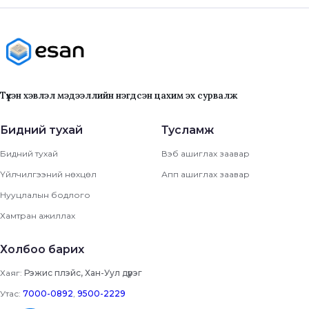
Түүхэн хэвлэл мэдээллийн нэгдсэн цахим эх сурвалж
Бидний тухай
Тусламж
Бидний тухай
Вэб ашиглах заавар
Үйлчилгээний нөхцөл
Апп ашиглах заавар
Нууцлалын бодлого
Хамтран ажиллах
Холбоо барих
Хаяг:
Рэжис плэйс, Хан-Уул дүүрэг
Утас:
7000-0892
,
9500-2229